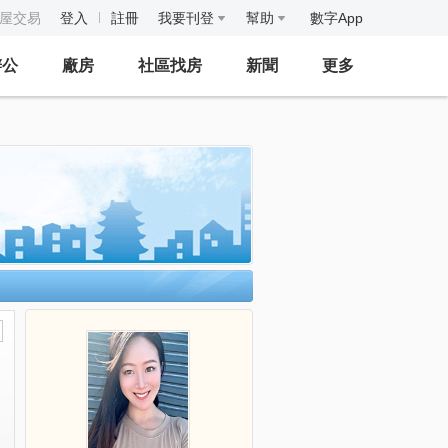
房屋交易
登入
註冊
我要刊登
幫助
數字App
辦公
廠房
社區找房
新聞
更多