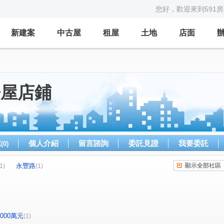
您好，歡迎來到591
新建案
中古屋
租屋
土地
店面
房屋店鋪
屋
個人介紹
留言諮詢
委託見證
我要委託
(0)
永豐路
顯示全部社區
1)
(1)
-2000萬元
(1)