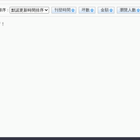
刊登時間
坪數
金額
瀏覽人數
排序：
唷！