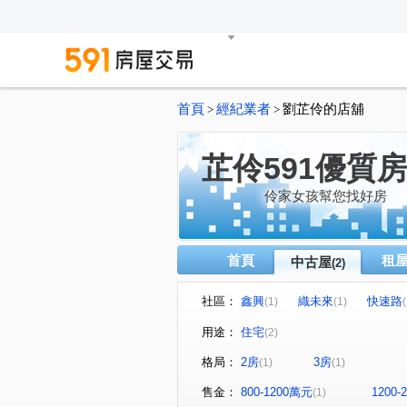
首頁
經紀業者
劉芷伶的店舖
>
>
芷伶591優質
伶家女孩幫您找好房
首頁
租
中古屋
(2)
社區：
鑫興
織未來
快速路
(1)
(1)
(
用途：
住宅
(2)
格局：
2房
3房
(1)
(1)
售金：
800-1200萬元
1200
(1)