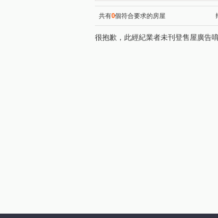
共有
0
個符合要求的房屋
很抱歉，此經紀業者未刊登售屋廣告