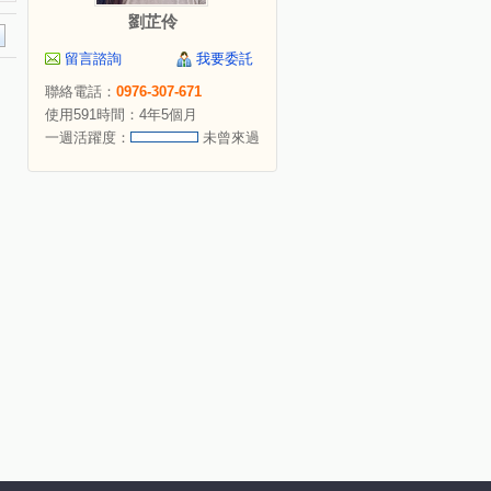
劉芷伶
留言諮詢
我要委託
聯絡電話：
0976-307-671
使用591時間：4年5個月
一週活躍度：
未曾來過