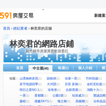
新建案
首頁
經紀業者
林奕君的店舖
>
>
林奕君的網路店鋪
新竹縣市房屋買賣歡迎委託
首頁
租屋
個人介紹
留
中古屋
(1)
(48)
社區：
山璞翰林富苑
賦格律
佳泰一景
竹科悦揚
(1)
(2)
(2)
(1)
富宇悅讀四季
大河戀
百奕 富御
金旺宏松庭
(1)
(1)
(1)
(1)
明日之星NO.1
珍珠堡
合新璞遇
鴻觀十力
(1)
(1)
(1)
(1)
一景
星都匯
公園1號
站前威力
寶誠品閣
(1)
(1)
(1)
(1)
森睦
德鑫SKY1
臻之御
高鐵棧
台科晶品
(1)
(1)
(1)
(1)