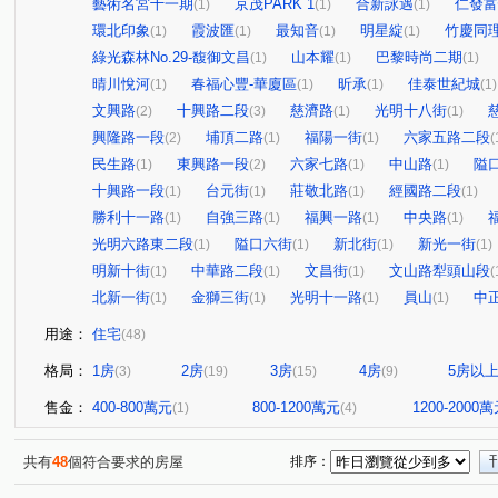
藝術名宮十一期
京茂PARK 1
合新詠遇
仁發富
(1)
(1)
(1)
環北印象
霞波匯
最知音
明星綻
竹慶同
(1)
(1)
(1)
(1)
綠光森林No.29-馥御文昌
山本耀
巴黎時尚二期
(1)
(1)
(1)
晴川悅河
春福心豐-華廈區
昕承
佳泰世紀城
(1)
(1)
(1)
(1)
文興路
十興路二段
慈濟路
光明十八街
(2)
(3)
(1)
(1)
興隆路一段
埔頂二路
福陽一街
六家五路二段
(2)
(1)
(1)
(
民生路
東興路一段
六家七路
中山路
隘
(1)
(2)
(1)
(1)
十興路一段
台元街
莊敬北路
經國路二段
(1)
(1)
(1)
(1)
勝利十一路
自強三路
福興一路
中央路
(1)
(1)
(1)
(1)
光明六路東二段
隘口六街
新北街
新光一街
(1)
(1)
(1)
(1)
明新十街
中華路二段
文昌街
文山路犁頭山段
(1)
(1)
(1)
(
北新一街
金獅三街
光明十一路
員山
中
(1)
(1)
(1)
(1)
用途：
住宅
(48)
格局：
1房
2房
3房
4房
5房以
(3)
(19)
(15)
(9)
售金：
400-800萬元
800-1200萬元
1200-2000
(1)
(4)
共有
48
個符合要求的房屋
排序：