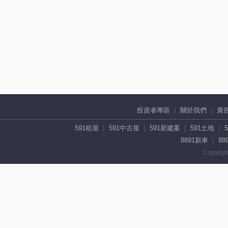
投資者專區
關於我們
廣
591租屋
591中古屋
591新建案
591土地
8891新車
88
Copyrigh