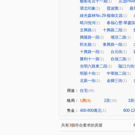
藝術名宮十一期
京茂PARK
(1)
環北印象
霞波匯
最
(1)
(1)
綠光森林No.29-馥御文昌
(1)
晴川悅河
春福心豐-華廈
(1)
文興路
十興路二段
(2)
(3)
興隆路一段
埔頂二路
(2)
(1)
民生路
東興路一段
(1)
(2)
十興路一段
台元街
(1)
(1)
勝利十一路
自強三路
(1)
(1)
光明六路東二段
隘口六街
(1)
明新十街
中華路二段
(1)
(1)
北新一街
金獅三街
(1)
(1)
用途：
住宅
(48)
格局：
1房
(3)
2房
3房
(19)
售金：
400-800萬元
800-
(1)
共有
3
個符合要求的房屋