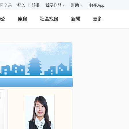
房屋交易
登入
註冊
我要刊登
幫助
數字App
辦公
廠房
社區找房
新聞
更多