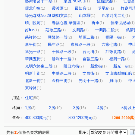
藝術名宮十一期
京茂PARK 1
合新詠遇
仁發富
(1)
(1)
(1)
環北印象
霞波匯
最知音
明星綻
竹慶同
(1)
(1)
(1)
(1)
綠光森林No.29-馥御文昌
山本耀
巴黎時尚二期
(1)
(1)
(1)
晴川悅河
春福心豐-華廈區
昕承
佳泰世紀城
(1)
(1)
(1)
(1)
好fun
莊敬三路
文興路
十興路二段
慈濟
(1)
(1)
(2)
(3)
慈祥路
興隆路一段
埔頂二路
福陽一街
(1)
(2)
(1)
(1)
康平街
民生路
東興路一段
六家七路
中
(1)
(1)
(2)
(1)
旭光一路
十興路一段
台元街
莊敬北路
(1)
(1)
(1)
(1)
華興五街
勝利十一路
自強三路
福興一路
(1)
(1)
(1)
(1)
光明六路東二段
隘口六街
新北街
新光一街
(1)
(2)
(1)
(1)
明新十街
中華路二段
文昌街
文山路犁頭山段
(1)
(1)
(1)
(
北新一街
金獅三街
光明十一路
員山
中
(1)
(1)
(1)
(1)
東峰路
(1)
用途：
住宅
(50)
格局：
1房
2房
3房
4房
5房以
(3)
(19)
(16)
(9)
售金：
400-800萬元
800-1200萬元
1200-2000
(1)
(4)
共有
15
個符合要求的房屋
排序：