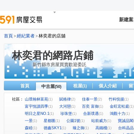
新建案
首頁
經紀業者
林奕君的店舖
>
>
林奕君的網路店鋪
新竹縣市房屋買賣歡迎委託
首頁
租屋
個人介紹
留
中古屋
(1)
(50)
社區：
山璞翰林富苑
賦格律
佳泰一景
竹科悦揚
(1)
(2)
(2)
(1)
富宇悅讀四季
大河戀
百奕 富御
金旺宏松庭
(1)
(1)
(1)
(1)
明日之星NO.1
珍珠堡
合新璞遇
鴻觀十力
(1)
(1)
(1)
(1)
一景
星都匯
公園1號
站前威力
寶誠品閣
(1)
(1)
(1)
(1)
森睦
德鑫SKY1
臻之御
高鐵棧
台科晶品
(1)
(1)
(1)
(1)