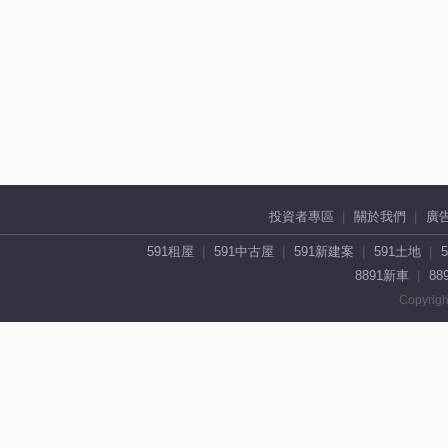
投資者專區
關於我們
廣
591租屋
591中古屋
591新建案
591土地
8891新車
88
Copyrigh