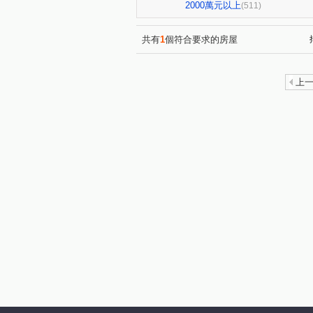
星境界
市政寶佳麗
(4)
(1)
2000萬元以上
(511)
全國派
狀元甲天下
(4)
(2)
佳泰大方
鄉林夏都
(1)
(8)
共有
1
個符合要求的房屋
經國綠園道大樓
允將一著
(1)
順天謙華
佳茂世界之心
(4)
(3)
上
中清文心大樓
熊貓天下
(1)
(1)
勝美有禮
文華硯
遠
(5)
(6)
鉅陞敦富花園
皇普莊園
(2)
(1)
皇普莊園
興大路華廈
(2)
(1)
台中公園別墅
東興陽光大
(1)
鄉林凱撒
鉅虹樸石
(4)
(4)
櫻花市鎮之櫻
聯聚保和大
(2)
文心百利
國美晴空
(1)
(4)
勤美誠品美術館．大面寬電梯雙
市政101
泓瑞拉拉漾
(3)
(5)
順天蘊華
勤美草悟道第一
(3)
蘇活大街
蔡田開門大廈
(5)
(3)
成大寶仁
湖水岸
澄
(4)
(2)
德光一築
富旺國美天藏
(1)
(1)