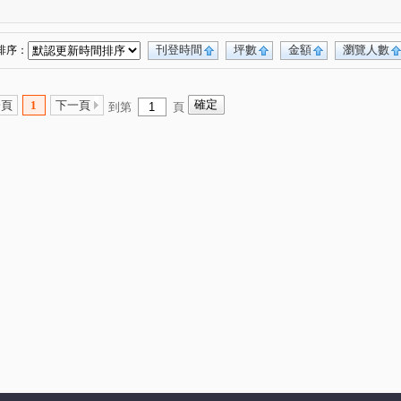
萊茵鴻運金
櫻花孩子王2
大城大英國
(3)
(13)
(10)
市政愛悅
勝美術一期
櫻花科博之櫻
(4)
(6)
(5)
科博之星
畢卡索梅川陽明
日光郡
(3)
(1)
(4)
刊登時間
坪數
金額
瀏覽人數
排序：
仁山潮尚居
名人園邸
孟居
(2)
(2)
(2)
(4)
VVS1
大里龍城
市政愛悅
(4)
(1)
(2)
一頁
1
下一頁
到第
頁
勝美La one
精銳SKY ONE
元心璽苑
(6)
(3)
(5)
雄文心匯
林鼎樸御
勝美新東區
(3)
(4)
(3)
大愛金川
寶裕大東興
國聚知青
(1)
(1)
(2)
永春華廈
向上年年
順天中來文化廣場
(1)
(3)
(1)
樓
大觀園
興大翡儷
得來墅
(2)
(2)
(7)
(2)
台中市西區五權路2-143號
東方博舍
(1)
(3)
廈
裕國綠大地AB區
寓上逢甲
(3)
(12)
(4)
加洲陽光
國美
(1)
(3)
車美墅
允將康城
寶輝SKY TOWER
(1)
(1)
(9)
百達翡翠
東方博舍
順天科博
(4)
(1)
(1)
排店霸
捷運第一排電梯透店
澄亦實築-澄玥
(1)
(1)
(1)
御墅家
勝美欣
賽茵斯林園大廈
(3)
(1)
(2)
亦實築
勝美誠
精銳臻未來
大任品謙
(1)
(6)
(1)
(3)
金逢甲店面
中國醫收租
(1)
(1)