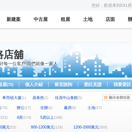
您好，歡迎來到591
新建案
中古屋
租屋
土地
店面
路店舖
好每一位客戶!我們就像一家人
租屋
個人介紹
留言諮詢
委託見證
我要委託
(72)
希而頓大廈
鼎泰然
佳茂中山會館
顯示全部社區
(1)
(2)
(5)
全友樁山莊
太子地球村
中港奇摩市
2)
(11)
(1)
(3)
面
辦公
住辦
廠房
土地
(70)
(17)
(2)
(9)
(37)
茵區
惠宇敦悅
微笑之心
親家新藝
(2)
(4)
(8)
(5)
4房
5房以上
(322)
(174)
(188)
好文心春之頌
大毅京都
惠宇和樂
(2)
(1)
(18)
景
市政1號院
泓瑞恆昕
文心豐樂
(3)
(8)
(4)
(1)
800萬元
800-1200萬元
1200-2000萬元
(52)
(129)
(350)