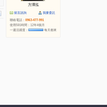
方澤泓
留言諮詢
我要委託
聯絡電話：
0963-477-991
使用591時間：12年4個月
一週活躍度：
每天都來