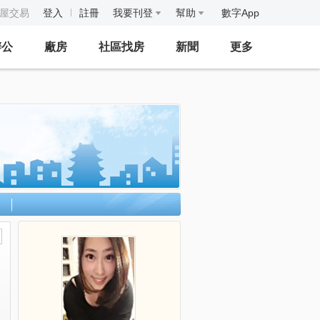
房屋交易
登入
註冊
我要刊登
幫助
數字App
辦公
廠房
社區找房
新聞
更多