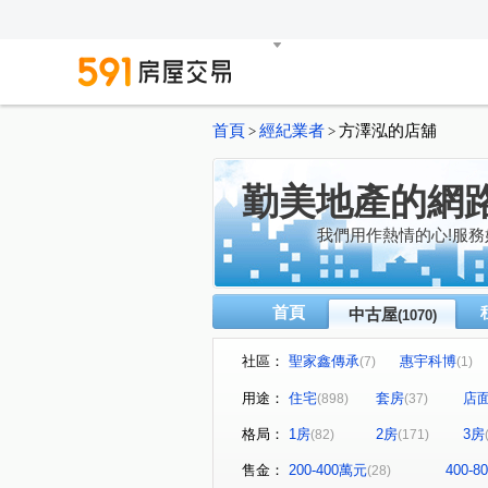
首頁
經紀業者
方澤泓的店舖
>
>
勤美地產的網
我們用作熱情的心!服務
首頁
中古屋
(1070)
社區：
聖家鑫傳承
惠宇科博
(7)
(1)
磐興寬心
大河文明公寓
(12)
(
用途：
住宅
套房
店
(898)
(37)
巴塞隆納
長億城香榭區綠
(4)
格局：
1房
2房
3房
(82)
(171)
嘉億楓華
大地球
頂
(4)
(3)
聯聚怡和大廈
鉅虹最上
(12)
售金：
200-400萬元
400-
(28)