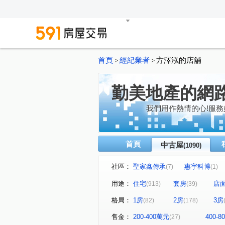
首頁
經紀業者
方澤泓的店舖
>
>
勤美地產的網
我們用作熱情的心!服務
首頁
中古屋
(1090)
社區：
聖家鑫傳承
惠宇科博
(7)
(1)
磐興寬心
大河文明公寓
(11)
(
用途：
住宅
套房
店
(913)
(39)
巴塞隆納
長億城香榭區綠
(4)
格局：
1房
2房
3房
(82)
(178)
嘉億楓華
大地球
頂
(4)
(3)
聯聚怡和大廈
鉅虹最上
(13)
售金：
200-400萬元
400-
(27)