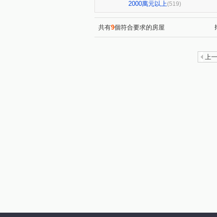
星境界
市政寶佳麗
(4)
(1)
2000萬元以上
(519)
全國派
狀元甲天下
(4)
(2)
佳泰大方
鄉林夏都
(1)
(8)
共有
9
個符合要求的房屋
順天blog
聯聚保和大廈
(6)
(4)
澄亦實築-澄玥
樹禾院(透天
(2)
上
東方博舍
順天謙華
(4)
(5)
畢卡索梅川陽明
經國綠園
(1)
名人園邸
孟居
佳茂
(2)
(4)
中清文心大樓
熊貓天下
(1)
(1)
勝美有禮
文華硯
遠
(5)
(6)
鉅陞敦富花園
皇普莊園
(2)
(1)
皇普莊園
興大路華廈
(2)
(1)
勝美誠
大觀園
興大
(9)
(2)
台中市西區五權路2-143號
(1)
文心百利
國美晴空
(1)
(4)
允將康城
市政101
(1)
(3)
順天科博
順天蘊華
(1)
(3)
蘇活大街
蔡田開門大廈
(5)
(3)
湖水岸
澄亦實築
精
(2)
(1)