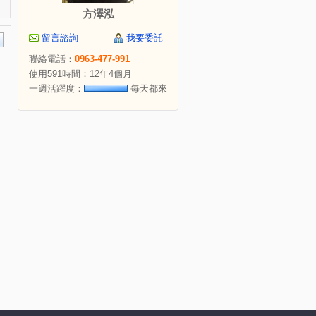
方澤泓
留言諮詢
我要委託
聯絡電話：
0963-477-991
使用591時間：12年4個月
一週活躍度：
每天都來