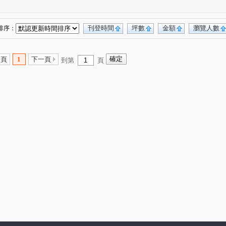
萊茵鴻運金
櫻花孩子王2
大城大英國
(3)
(13)
(11)
市政愛悅
勝美術一期
櫻花科博之櫻
(4)
(6)
(5)
世紀風華
真愛逢甲大樓
日光郡
(1)
(4)
(5)
刊登時間
坪數
金額
瀏覽人數
排序：
勝美欣
寶輝SKY TOWER
(2)
(10)
)
國美
台中公園別墅
櫻花大櫻國3
(3)
(4)
(2)
(5)
一頁
1
下一頁
到第
頁
獨家鄰水湳黃金電梯透店
科博之星
(1)
(3)
道大樓
允將一著
仁山潮尚居
(1)
(2)
(2)
世界之心
VVS1
大里龍城
市政愛悅
(3)
(4)
(1)
(2)
勝美La one
精銳SKY ONE
元心璽苑
(6)
(3)
(5)
雄文心匯
富宇上和苑
勝美新東區
(3)
(4)
(3)
大愛金川
寶裕大東興
國聚知青
(1)
(1)
(2)
永春華廈
向上年年
順天中來文化廣場
(1)
(3)
(1)
翡儷
得來墅
鄉林凱撒
鉅虹樸石
(7)
(2)
(4)
(4)
櫻花市鎮之櫻
裕國綠大地AB區
寓上逢甲
(2)
(12)
(4)
加洲陽光
勤美誠品美術館．大面寬電梯雙車美墅
(1)
(1)
泓瑞拉拉漾
百達翡翠
東方博舍
(5)
(4)
(1)
勤美草悟道第一排店霸
捷運第一排電梯透店
(1)
(1)
御墅家
賽茵斯林園大廈
成大寶仁
(3)
(2)
(4)
銳臻未來
大任品謙
德光一築
(1)
(3)
(1)