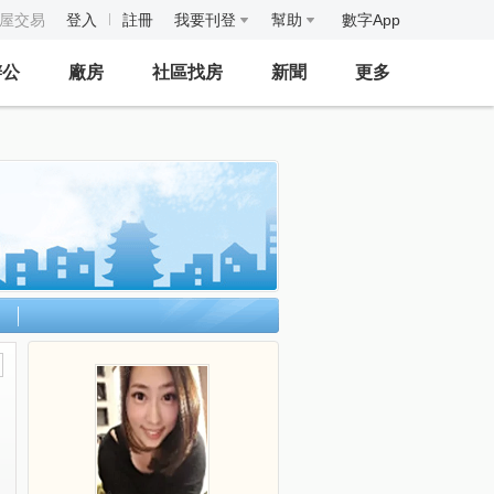
房屋交易
登入
註冊
我要刊登
幫助
數字App
辦公
廠房
社區找房
新聞
更多