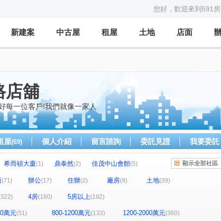
您好，歡迎來到591
新建案
中古屋
租屋
土地
店面
路店舖
好每一位客戶!我們就像一家人
租屋
個人介紹
留言諮詢
委託見證
我要委託
(69)
希而頓大廈
鼎泰然
佳茂中山會館
顯示全部社區
(1)
(2)
(5)
全友樁山莊
太子地球村
中港奇摩市
2)
(11)
(1)
(4)
面
辦公
住辦
廠房
土地
(71)
(17)
(2)
(9)
(39)
茵區
惠宇敦悅
微笑之心
親家新藝
(2)
(4)
(8)
(5)
4房
5房以上
(322)
(180)
(192)
好文心春之頌
大毅京都
惠宇和樂
(2)
(1)
(17)
景
市政1號院
泓瑞恆昕
文心豐樂
(3)
(8)
(4)
(1)
800萬元
800-1200萬元
1200-2000萬元
(51)
(133)
(360)