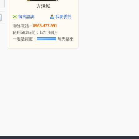
方澤泓
留言諮詢
我要委託
聯絡電話：
0963-477-991
使用591時間：12年4個月
一週活躍度：
每天都來