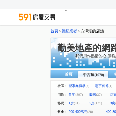
首頁
經紀業者
方澤泓的店舖
>
>
勤美地產的網
我們用作熱情的心!服務
首頁
中古屋
(1070)
社區：
聖家鑫傳承
惠宇科博
(7)
(1)
磐興寬心
大河文明公寓
(13)
(
用途：
住宅
套房
店
(897)
(37)
巴塞隆納
長億城香榭區綠
(4)
格局：
1房
2房
3房
(81)
(171)
嘉億楓華
大地球
頂
(4)
(3)
聯聚怡和大廈
鉅虹最上
(13)
售金：
200-400萬元
400-
(28)