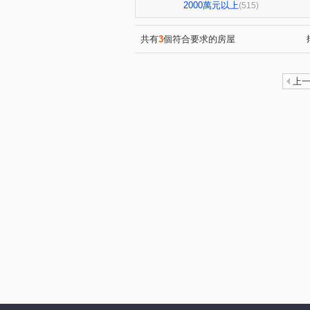
星境界
市政寶佳麗
(4)
(1)
2000萬元以上
(515)
全國派
狀元甲天下
(4)
(2)
佳泰大方
鄉林夏都
(1)
(8)
共有
3
個符合要求的房屋
佳茂世界之心
VVS1
(3)
(4)
熊貓天下
勝美La one
(1)
(6)
上
文華硯
遠雄文心匯
(6)
(3)
皇普莊園
大愛金川
(1)
(1)
興大路華廈
永春華廈
(1)
(1)
台中公園別墅
東興陽光大
(1)
鄉林凱撒
鉅虹樸石
(4)
(4)
櫻花市鎮之櫻
聯聚保和大
(2)
文心百利
國美晴空
(1)
(4)
勤美誠品美術館．大面寬電梯雙
市政101
泓瑞拉拉漾
(3)
(5)
順天蘊華
勤美草悟道第一
(3)
日光郡
蘇活大街
蔡
(3)
(5)
賽茵斯林園大廈
成大寶仁
(2)
精銳臻未來
大任品謙
(1)
(3)
中國醫收租
湖濱1號四期
(1)