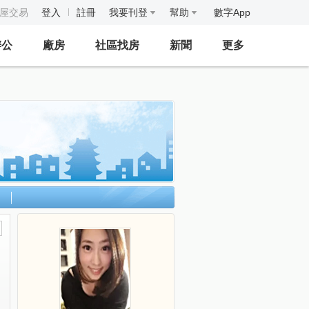
房屋交易
登入
註冊
我要刊登
幫助
數字App
辦公
廠房
社區找房
新聞
更多