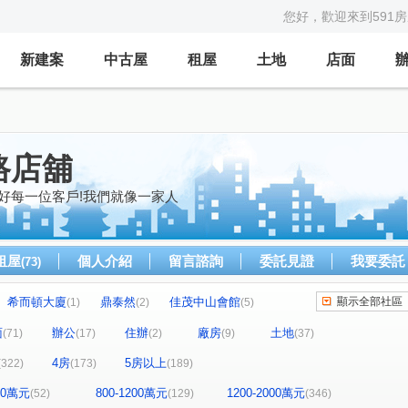
您好，歡迎來到591
新建案
中古屋
租屋
土地
店面
路店舖
好每一位客戶!我們就像一家人
租屋
個人介紹
留言諮詢
委託見證
我要委託
(73)
希而頓大廈
鼎泰然
佳茂中山會館
顯示全部社區
(1)
(2)
(5)
全友樁山莊
太子地球村
中港奇摩市
2)
(11)
(1)
(3)
面
辦公
住辦
廠房
土地
(71)
(17)
(2)
(9)
(37)
茵區
惠宇敦悅
微笑之心
親家新藝
(2)
(5)
(8)
(5)
4房
5房以上
(322)
(173)
(189)
好文心春之頌
大毅京都
惠宇和樂
(2)
(1)
(18)
景
市政1號院
泓瑞恆昕
文心豐樂
(3)
(8)
(4)
(1)
800萬元
800-1200萬元
1200-2000萬元
(52)
(129)
(346)