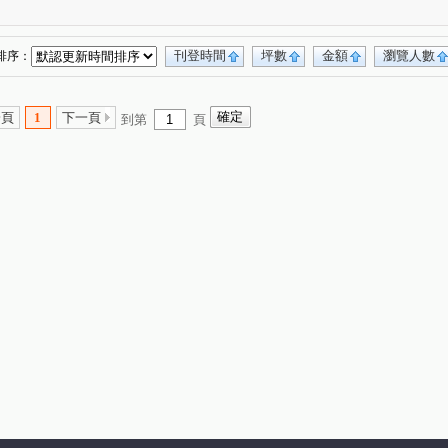
萊茵鴻運金
櫻花孩子王2
大城大英國
(3)
(13)
(10)
市政愛悅
勝美術一期
櫻花科博之櫻
(4)
(6)
(5)
名人園邸
孟居
順天謙華
(2)
(4)
(4)
刊登時間
坪數
金額
瀏覽人數
排序：
大里龍城
市政愛悅
中清文心大樓
(1)
(2)
(1)
精銳SKY ONE
元心璽苑
勝美有禮
(3)
(5)
(5)
一頁
1
下一頁
到第
頁
林鼎樸御
勝美新東區
鉅陞敦富花園
(4)
(3)
(2)
寶裕大東興
國聚知青
皇普莊園
(1)
(2)
(2)
向上年年
順天中來文化廣場
(3)
(1)
樓
大觀園
興大翡儷
得來墅
(2)
(2)
(7)
(2)
台中市西區五權路2-143號
東方博舍
(1)
(3)
廈
裕國綠大地AB區
寓上逢甲
(3)
(12)
(4)
加洲陽光
國美
(1)
(3)
車美墅
允將康城
寶輝SKY TOWER
(1)
(1)
(9)
百達翡翠
東方博舍
順天科博
(4)
(1)
(1)
排店霸
捷運第一排電梯透店
澄亦實築-澄玥
(1)
(1)
(1)
田開門大廈
御墅家
勝美欣
(3)
(3)
(1)
湖水岸
澄亦實築
勝美誠
(4)
(2)
(1)
(6)
德光一築
富旺國美天藏
金逢甲店面
(1)
(1)
(1)
湖濱雙星
原築
櫻花大櫻國3
城市遠見
(1)
(1)
(4)
(8)