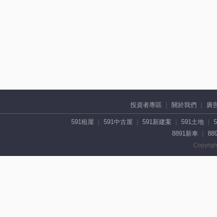
投資者專區
關於我們
廣
591租屋
591中古屋
591新建案
591土地
8891新車
88
Copyrigh