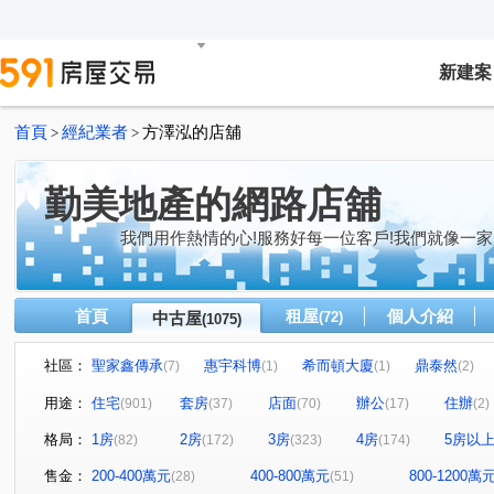
新建案
首頁
經紀業者
方澤泓的店舖
>
>
勤美地產的網路店舖
我們用作熱情的心!服務好每一位客戶!我們就像一家
首頁
租屋
個人介紹
中古屋
(72)
(1075)
社區：
聖家鑫傳承
惠宇科博
希而頓大廈
鼎泰然
(7)
(1)
(1)
(2)
磐興寬心
大河文明公寓
全友樁山莊
太子地
(12)
(2)
(11)
用途：
住宅
套房
店面
辦公
住辦
(901)
(37)
(70)
(17)
(2)
巴塞隆納
長億城香榭區綠茵區
惠宇敦悅
微笑
(4)
(2)
(4)
格局：
1房
2房
3房
4房
5房以
(82)
(172)
(323)
(174)
嘉億楓華
大地球
頂好文心春之頌
大毅京都
(4)
(3)
(2)
(1)
聯聚怡和大廈
鉅虹最上景
市政1號院
泓瑞恆
(13)
(3)
(8)
售金：
200-400萬元
400-800萬元
800-1200萬
(28)
(51)