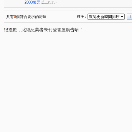
星境界
市政寶佳麗
萊茵鴻運金
櫻花孩子王2
(4)
(1)
(3)
(1
2000萬元以上
(515)
全國派
狀元甲天下
市政愛悅
勝美術一期
(4)
(2)
(4)
(6)
佳泰大方
鄉林夏都
東方博舍
順天謙華
(1)
(8)
(4)
(5)
共有
0
個符合要求的房屋
排序：
獨家鄰水湳黃金電梯透店
科博之星
畢卡索梅川陽明
(1)
(3)
(
很抱歉，此經紀業者未刊登售屋廣告唷！
經國綠園道大樓
允將一著
仁山潮尚居
名人園
(1)
(2)
(2)
佳茂世界之心
VVS1
大里龍城
市政愛悅
(3)
(4)
(1)
(2)
熊貓天下
勝美La one
精銳SKY ONE
元心璽苑
(1)
(6)
(3)
文華硯
遠雄文心匯
林鼎樸御
勝美新東區
(6)
(3)
(4)
(3)
皇普莊園
大愛金川
寶裕大東興
國聚知青
(1)
(1)
(1)
(2)
興大路華廈
永春華廈
向上年年
順天中來文化
(1)
(1)
(3)
台中公園別墅
東興陽光大樓
大觀園
興大翡儷
(1)
(2)
(2)
(
鄉林凱撒
鉅虹樸石
台中市西區五權路2-143號
(4)
(4)
(1)
聯聚保和大廈
裕國綠大地AB區
寓上逢甲
文
(3)
(12)
(4)
加洲陽光
國美
勤美誠品美術館．大面寬電梯雙車美
(1)
(3)
寶輝SKY TOWER
市政101
泓瑞拉拉漾
百達
(9)
(3)
(5)
順天科博
順天蘊華
勤美草悟道第一排店霸
捷
(1)
(3)
(1)
澄亦實築-澄玥
蘇活大街
蔡田開門大廈
御墅家
(1)
(5)
(3)
賽茵斯林園大廈
成大寶仁
湖水岸
澄亦實築
(2)
(4)
(2)
(1)
精銳臻未來
大任品謙
德光一築
富旺國美天藏
(1)
(3)
(1)
(