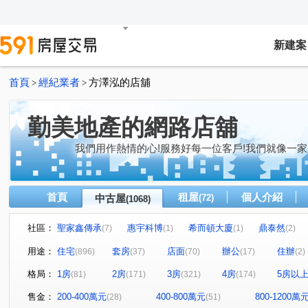
新建案
首頁
經紀業者
方澤泓的店舖
>
>
勤美地產的網路店舖
我們用作熱情的心!服務好每一位客戶!我們就像一家
首頁
租屋
個人介紹
中古屋
(72)
(1068)
社區：
聖家鑫傳承
惠宇科博
希而頓大廈
鼎泰然
(7)
(1)
(1)
(2)
磐興寬心
大河文明公寓
全友樁山莊
太子地
(12)
(2)
(11)
用途：
住宅
套房
店面
辦公
住辦
(896)
(37)
(70)
(17)
(2)
巴塞隆納
長億城香榭區綠茵區
惠宇敦悅
微笑
(4)
(2)
(4)
格局：
1房
2房
3房
4房
5房以
(81)
(171)
(321)
(174)
嘉億楓華
大地球
頂好文心春之頌
大毅京都
(4)
(3)
(2)
(1)
聯聚怡和大廈
鉅虹最上景
市政1號院
泓瑞恆
(12)
(3)
(8)
售金：
200-400萬元
400-800萬元
800-1200萬
(28)
(51)