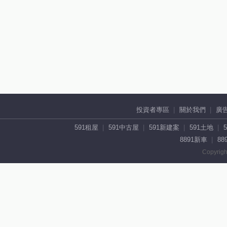
投資者專區
關於我們
廣
591租屋
591中古屋
591新建案
591土地
8891新車
88
Copyrigh