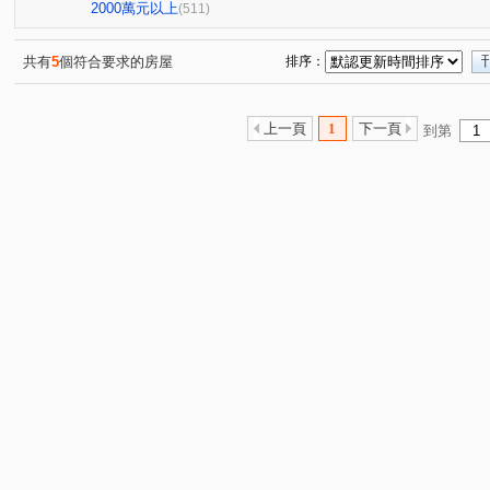
星境界
市政寶佳麗
萊茵鴻運金
櫻花孩子王2
(4)
(1)
(3)
(1
2000萬元以上
(511)
全國派
狀元甲天下
市政愛悅
勝美術一期
(4)
(2)
(4)
(6)
佳泰大方
鄉林夏都
日光郡
經國綠園道大樓
(1)
(8)
(4)
(1)
共有
5
個符合要求的房屋
排序：
仁山潮尚居
名人園邸
孟居
順天謙華
佳
(2)
(2)
(4)
(4)
大里龍城
市政愛悅
中清文心大樓
熊貓天下
(1)
(2)
(1)
(1)
上一頁
1
下一頁
到第
精銳SKY ONE
元心璽苑
(5)
勝美有禮
文華硯
(3)
(5)
(6)
林鼎樸御
勝美新東區
鉅陞敦富花園
皇普莊園
(4)
(3)
(2)
(
寶裕大東興
國聚知青
皇普莊園
興大路華廈
(1)
(2)
(2)
(1)
向上年年
順天中來文化廣場
台中公園別墅
東
(3)
(1)
(1)
大觀園
興大翡儷
得來墅
鄉林凱撒
鉅虹
(2)
(7)
(2)
(4)
台中市西區五權路2-143號
東方博舍
櫻花市鎮之櫻
(1)
(3)
(2
裕國綠大地AB區
寓上逢甲
文心百利
國美晴
(12)
(4)
(1)
國美
勤美誠品美術館．大面寬電梯雙車美墅
允將康
(3)
(1)
寶輝SKY TOWER
市政101
泓瑞拉拉漾
百達
(9)
(3)
(5)
順天科博
順天蘊華
勤美草悟道第一排店霸
捷
(1)
(3)
(1)
澄亦實築-澄玥
蘇活大街
蔡田開門大廈
御墅家
(1)
(5)
(3)
賽茵斯林園大廈
成大寶仁
湖水岸
澄亦實築
(2)
(4)
(2)
(1)
精銳臻未來
大任品謙
德光一築
富旺國美天藏
(1)
(3)
(1)
(
中國醫收租
湖濱1號四期湖濱雙星
原築
櫻花大
(1)
(1)
(1)