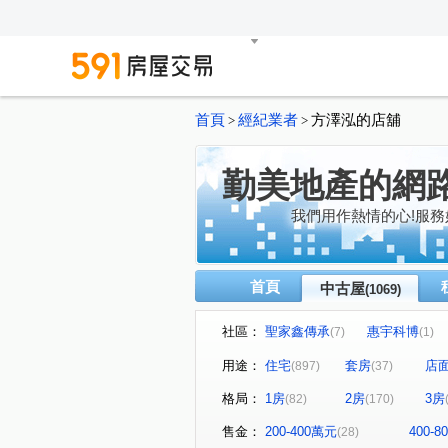
首頁
經紀業者
方澤泓的店舖
>
>
勤美地產的網
我們用作熱情的心!服務
首頁
中古屋
(1069)
社區：
聖家鑫傳承
惠宇科博
(7)
(1)
磐興寬心
大河文明公寓
(12)
(
用途：
住宅
套房
店
(897)
(37)
巴塞隆納
長億城香榭區綠
(4)
格局：
1房
2房
3房
(82)
(170)
嘉億楓華
大地球
頂
(4)
(3)
聯聚怡和大廈
鉅虹最上
(12)
售金：
200-400萬元
400-
(28)