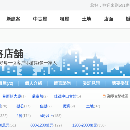
您好，歡迎來到591
新建案
中古屋
租屋
土地
店面
路店舖
好每一位客戶!我們就像一家人
租屋
個人介紹
留言諮詢
委託見證
我要委託
(72)
希而頓大廈
鼎泰然
佳茂中山會館
顯示全部社區
(1)
(2)
(5)
全友樁山莊
太子地球村
中港奇摩市
2)
(11)
(1)
(3)
面
辦公
住辦
廠房
土地
(70)
(17)
(2)
(9)
(37)
茵區
惠宇敦悅
微笑之心
親家新藝
(2)
(4)
(8)
(5)
4房
5房以上
(322)
(174)
(188)
好文心春之頌
大毅京都
惠宇和樂
(2)
(1)
(18)
景
市政1號院
泓瑞恆昕
文心豐樂
(3)
(8)
(4)
(1)
800萬元
800-1200萬元
1200-2000萬元
(51)
(129)
(350)