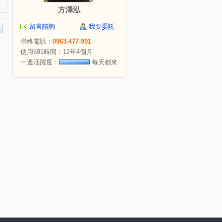
方澤泓
留言諮詢
我要委託
聯絡電話：
0963-477-991
使用591時間：12年4個月
一週活躍度：
每天都來