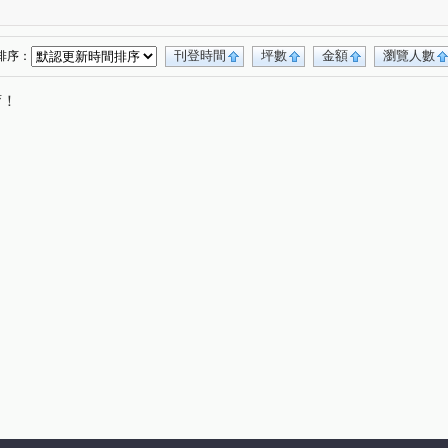
萊茵鴻運金
櫻花孩子王2
大城大英國
(3)
(13)
(10)
市政愛悅
勝美術一期
櫻花科博之櫻
(4)
(6)
(5)
科博之星
畢卡索梅川陽明
日光郡
(3)
(1)
(4)
刊登時間
坪數
金額
瀏覽人數
排序：
仁山潮尚居
名人園邸
孟居
(2)
(2)
(2)
(4)
唷！
VVS1
大里龍城
市政愛悅
(4)
(1)
(2)
勝美La one
精銳SKY ONE
元心璽苑
(6)
(3)
(5)
雄文心匯
林鼎樸御
勝美新東區
(3)
(4)
(3)
大愛金川
寶裕大東興
國聚知青
(1)
(1)
(2)
永春華廈
向上年年
順天中來文化廣場
(1)
(3)
(1)
樓
大觀園
興大翡儷
得來墅
(2)
(2)
(7)
(2)
台中市西區五權路2-143號
東方博舍
(1)
(3)
廈
裕國綠大地AB區
寓上逢甲
(3)
(12)
(4)
加洲陽光
國美
(1)
(3)
車美墅
允將康城
寶輝SKY TOWER
(1)
(1)
(9)
百達翡翠
東方博舍
順天科博
(4)
(1)
(1)
排店霸
捷運第一排電梯透店
澄亦實築-澄玥
(1)
(1)
(1)
御墅家
勝美欣
賽茵斯林園大廈
(3)
(1)
(2)
亦實築
勝美誠
精銳臻未來
大任品謙
(1)
(6)
(1)
(3)
金逢甲店面
中國醫收租
(1)
(1)