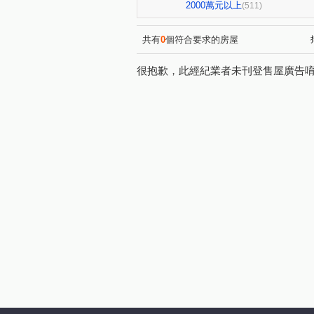
星境界
市政寶佳麗
(4)
(1)
2000萬元以上
(511)
全國派
狀元甲天下
(4)
(2)
佳泰大方
鄉林夏都
(1)
(8)
共有
0
個符合要求的房屋
經國綠園道大樓
允將一著
(1)
很抱歉，此經紀業者未刊登售屋廣告
順天謙華
佳茂世界之心
(4)
(3)
中清文心大樓
熊貓天下
(1)
(1)
勝美有禮
文華硯
遠
(5)
(6)
鉅陞敦富花園
皇普莊園
(2)
(1)
皇普莊園
興大路華廈
(2)
(1)
台中公園別墅
東興陽光大
(1)
鄉林凱撒
鉅虹樸石
(4)
(4)
櫻花市鎮之櫻
聯聚保和大
(2)
文心百利
國美晴空
(1)
(4)
勤美誠品美術館．大面寬電梯雙
市政101
泓瑞拉拉漾
(3)
(5)
順天蘊華
勤美草悟道第一
(3)
蘇活大街
蔡田開門大廈
(5)
(3)
成大寶仁
湖水岸
澄
(4)
(2)
德光一築
富旺國美天藏
(1)
(1)