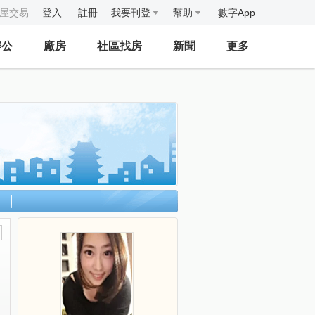
房屋交易
登入
註冊
我要刊登
幫助
數字App
辦公
廠房
社區找房
新聞
更多