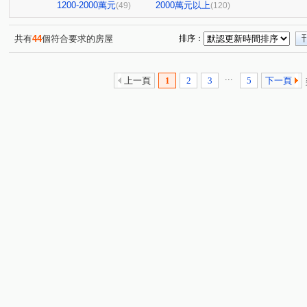
台北七四七
昆明家園大廈
嘉潤一御
太平洋景
(1)
(1)
(2)
1200-2000萬元
2000萬元以上
(49)
(120)
大直麗園
大福將綜合大樓
華南名人巷
新潤幸
(1)
(2)
(1)
台北晶麒
博愛賦御
台鳳天璽
館前雙星
(1)
(1)
(1)
(1)
共有
44
個符合要求的房屋
排序：
基泰之星
廣宇首善
仁仁愛
國王雙子星
(3)
(1)
(1)
(1)
捷昇真諦
復源新城乙基地
華登天美
YES世貿
(1)
(1)
(1)
(
...
上一頁
1
2
3
5
下一頁
晟昌中興苑
匯泰鴻
大綠地3
白宮大廈
星
(1)
(1)
(1)
(1)
德昌街272巷9號
當代1號院
東帝士金銀座廣場
(1)
(1)
(3)
新外灘6-立信帝國花園廣場
菁選集
西園吉祥
南
(1)
(1)
(1)
大同世界大樓
新興名廈
富湟第二大廈
冠奕深耕
(1)
(1)
(1)
麗晶小雅大廈
長虹park608
金城舞2-都心花園
(1)
(1)
(2)
中崙新城C
冠德龍門
新芳春
福華路128巷1弄1
(1)
(1)
(1)
香榭小品大樓
稙村秀
晶硯
長安雋
翔譽
(1)
(1)
(2)
(1)
有富正旺
日日田丁
忠孝98
最大直
上林
(1)
(1)
(1)
(1)
東方大鎮
鉑金苑
一道彩虹田園小城
國際有約
(1)
(1)
(1)
研究院路一段85號
陽明綠莊
林森南路101號
(1)
(1)
(1)
漢江春曉
富貴居
溪崑二街30號
中興路32號
(1)
(1)
(1)
(1)
安陽大廈
美源貿易大樓
雙城街12巷5號之2
將
(1)
(1)
(1)
雅舍大樓
中山北路一段105巷20號
中山松悅
(1)
(2)
(1)
南京樺廈
南京新貴族
縣民大道三段75號
湯泉
(1)
(1)
(1)