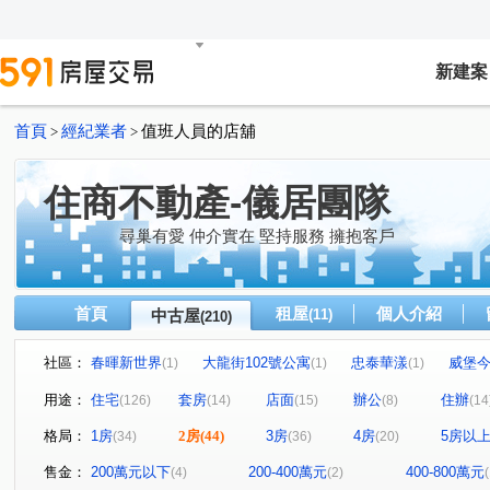
新建案
首頁
經紀業者
值班人員的店舖
>
>
住商不動產-儀居團隊
尋巢有愛 仲介實在 堅持服務 擁抱客戶
首頁
租屋
個人介紹
中古屋
(11)
(210)
社區：
春暉新世界
大龍街102號公寓
忠泰華漾
威堡
(1)
(1)
(1)
真愛密碼
有鄰
民生禮御
隆美禮御
東興
(1)
(1)
(1)
(1)
用途：
住宅
套房
店面
辦公
住辦
(126)
(14)
(15)
(8)
(14
永福街197巷37弄19號
京王
大安京爵
風和樹
(1)
(2)
(1)
(1
格局：
1房
2房
(44)
3房
4房
5房以
(34)
(36)
(20)
京華大廈
Tree101
樂康達
和旺凱悅
Dia
(2)
(1)
(1)
(1)
林森觀光大廈
圓山藏富
台北時代廣場
昶春
(4)
(1)
(1)
(1)
售金：
200萬元以下
200-400萬元
400-800萬元
(4)
(2)