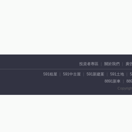
投資者專區
關於我們
廣
591租屋
591中古屋
591新建案
591土地
8891新車
88
Copyrigh