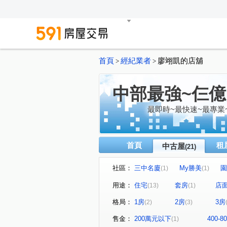
首頁
經紀業者
廖翊凱的店舖
>
>
中部最強~仨
最即時~最快速~最專業
首頁
租
中古屋
(21)
社區：
三中名廈
My勝美
園
(1)
(1)
文心1
瑞聯天地U區
(1)
(1)
用途：
住宅
套房
店
(13)
(1)
聚合發天廈
中友文心園邸
(1)
格局：
1房
2房
3房
(2)
(3)
博館路
青海路二段
(1)
(2)
河南東二街
大富路三段
(1)
(2)
售金：
200萬元以下
400-
(1)