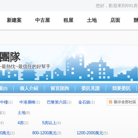
您好，歡迎來到591
新建案
中古屋
租屋
土地
店面
億團隊
~最熱忱~最信任的好幫手
屋
個人介紹
留言諮詢
委託見證
我要委託
(0)
中樓
中港層峰
巴黎第六區
金石鎮
顯示全部社區
(1)
(1)
(1)
(1)
圓環東路312巷31號
金石鎮六期
赫里翁
(1)
(1)
(1)
面
土地
(1)
(6)
中興路二段
福貴路
竹興段
(1)
(1)
(1)
(1)
4房
5房以上
(4)
(1)
(4)
立德街
上安路
文心路四段
(1)
(1)
(2)
福聯街
圓環東路
文昌一街
(1)
(1)
(1)
800萬元
800-1200萬元
1200-2000萬元
(2)
(3)
(5)