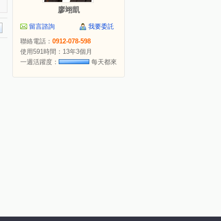
廖翊凱
留言諮詢
我要委託
聯絡電話：
0912-078-598
使用591時間：13年3個月
一週活躍度：
每天都來