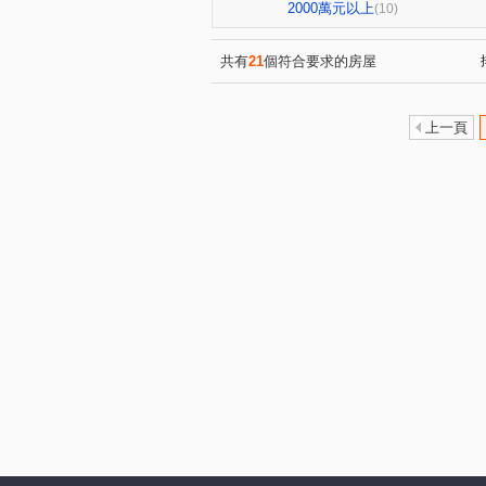
環中路三段
梅川西路四段
(1)
2000萬元以上
(10)
共有
21
個符合要求的房屋
上一頁