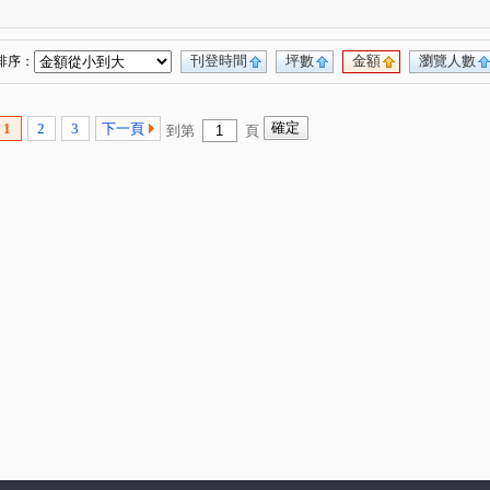
(1)
刊登時間
坪數
金額
瀏覽人數
排序：
1
2
3
下一頁
到第
頁