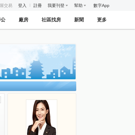
房屋交易
登入
註冊
我要刊登
幫助
數字App
辦公
廠房
社區找房
新聞
更多