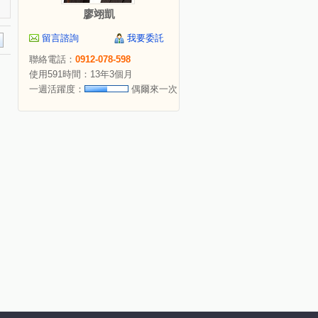
廖翊凱
留言諮詢
我要委託
聯絡電話：
0912-078-598
使用591時間：13年3個月
一週活躍度：
偶爾來一次