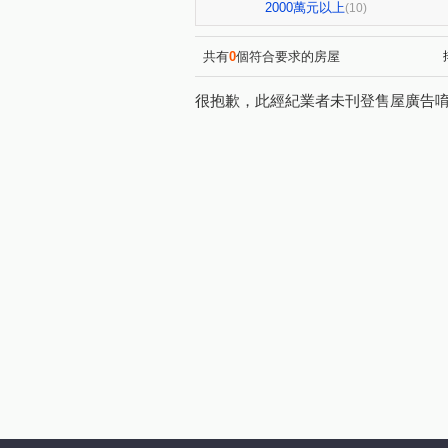
環中路三段
梅川西路四段
(1)
2000萬元以上
(10)
共有
0
個符合要求的房屋
很抱歉，此經紀業者未刊登售屋廣告