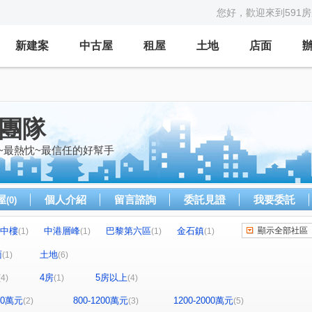
您好，歡迎來到591
新建案
中古屋
租屋
土地
店面
億團隊
~最熱忱~最信任的好幫手
屋
個人介紹
留言諮詢
委託見證
我要委託
(0)
中樓
中港層峰
巴黎第六區
金石鎮
顯示全部社區
(1)
(1)
(1)
(1)
圓環東路312巷31號
金石鎮六期
赫里翁
(1)
(1)
(1)
面
土地
(1)
(6)
中興路二段
福貴路
竹興段
(1)
(1)
(1)
(1)
4房
5房以上
(4)
(1)
(4)
立德街
上安路
文心路四段
(1)
(1)
(2)
福聯街
圓環東路
文昌一街
(1)
(1)
(1)
800萬元
800-1200萬元
1200-2000萬元
(2)
(3)
(5)