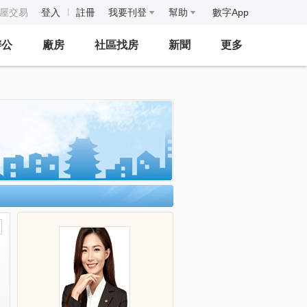
房屋交易
登入
註冊
我要刊登
幫助
數字App
辦公
廠房
社區找房
新聞
更多