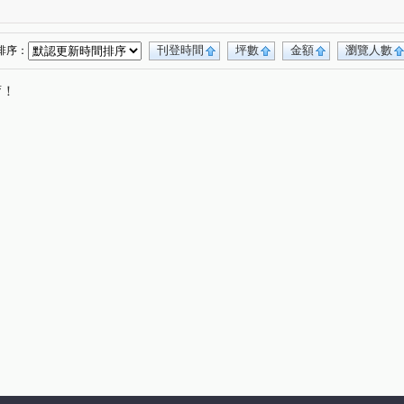
(1)
刊登時間
坪數
金額
瀏覽人數
排序：
唷！