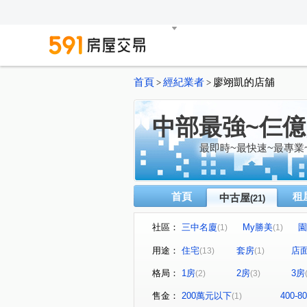
首頁
經紀業者
廖翊凱的店舖
>
>
中部最強~仨
最即時~最快速~最專業
首頁
租
中古屋
(21)
社區：
三中名廈
My勝美
園
(1)
(1)
文心1
瑞聯天地U區
(1)
(1)
用途：
住宅
套房
店
(13)
(1)
聚合發天廈
中友文心園邸
(1)
格局：
1房
2房
3房
(2)
(3)
博館路
青海路二段
(1)
(2)
河南東二街
大富路三段
(1)
(2)
售金：
200萬元以下
400-
(1)