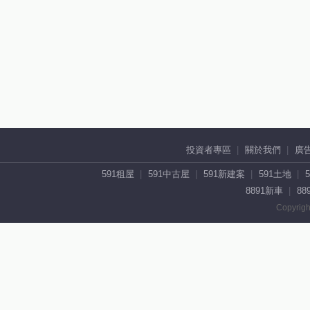
投資者專區
關於我們
廣
591租屋
591中古屋
591新建案
591土地
8891新車
88
Copyrigh