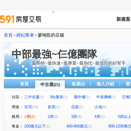
新建案
首頁
經紀業者
廖翊凱的店舖
>
>
中部最強~仨億團隊
最即時~最快速~最專業~最熱忱~最信任的好幫手
首頁
租屋
個人介紹
留
中古屋
(0)
(21)
社區：
三中名廈
My勝美
園中樓
中港層峰
巴黎
(1)
(1)
(1)
(1)
文心1
瑞聯天地U區
圓環東路312巷31號
金石
(1)
(1)
(1)
用途：
住宅
套房
店面
土地
(13)
(1)
(1)
(6)
聚合發天廈
中友文心園邸
中興路二段
福貴路
(1)
(1)
(1)
(
格局：
1房
(2)
2房
3房
4房
5房以
(3)
(4)
(1)
博館路
青海路二段
立德街
上安路
文心
(1)
(2)
(1)
(1)
河南東二街
大富路三段
福聯街
圓環東路
(1)
(2)
(1)
(1)
售金：
200萬元以下
400-800萬元
800-1200萬
(1)
(2)