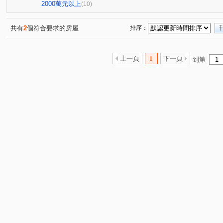
環中路三段
梅川西路四段
(1)
(1)
2000萬元以上
(10)
共有
2
個符合要求的房屋
排序：
上一頁
1
下一頁
到第