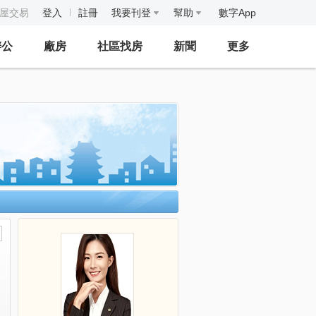
房屋交易
登入
註冊
我要刊登
幫助
數字App
辦公
廠房
社區找房
新聞
更多