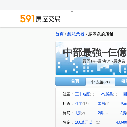
首頁
經紀業者
廖翊凱的店舖
>
>
中部最強~仨
最即時~最快速~最專業
首頁
租
中古屋
(21)
社區：
三中名廈
My勝美
園
(1)
(1)
文心1
瑞聯天地U區
(1)
(1)
用途：
住宅
套房
店
(13)
(1)
聚合發天廈
中友文心園邸
(1)
格局：
1房
2房
3房
(2)
(3)
博館路
青海路二段
(1)
(2)
河南東二街
大富路三段
(1)
(2)
售金：
200萬元以下
400-
(1)