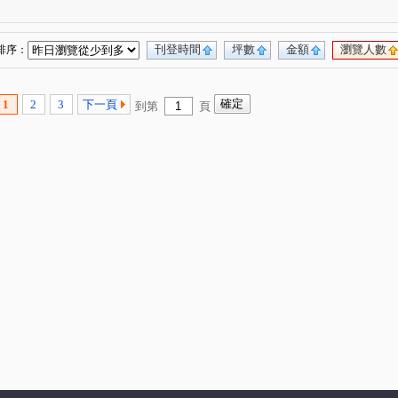
(1)
刊登時間
坪數
金額
瀏覽人數
排序：
1
2
3
下一頁
到第
頁