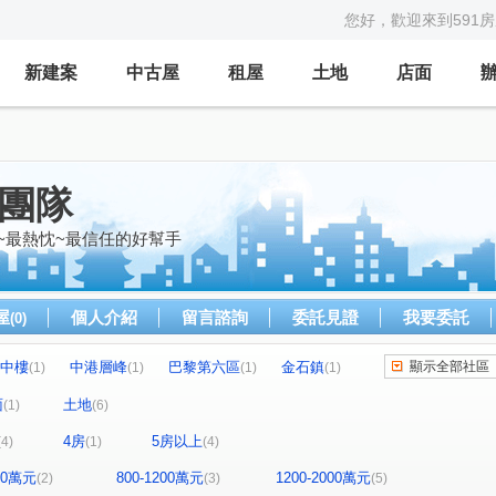
您好，歡迎來到591
新建案
中古屋
租屋
土地
店面
億團隊
~最熱忱~最信任的好幫手
屋
個人介紹
留言諮詢
委託見證
我要委託
(0)
中樓
中港層峰
巴黎第六區
金石鎮
顯示全部社區
(1)
(1)
(1)
(1)
圓環東路312巷31號
金石鎮六期
赫里翁
(1)
(1)
(1)
面
土地
(1)
(6)
中興路二段
福貴路
竹興段
(1)
(1)
(1)
(1)
4房
5房以上
(4)
(1)
(4)
立德街
上安路
文心路四段
(1)
(1)
(2)
福聯街
圓環東路
文昌一街
(1)
(1)
(1)
800萬元
800-1200萬元
1200-2000萬元
(2)
(3)
(5)