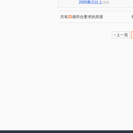
環中路三段
梅川西路四段
(1)
2000萬元以上
(10)
共有
21
個符合要求的房屋
上一頁