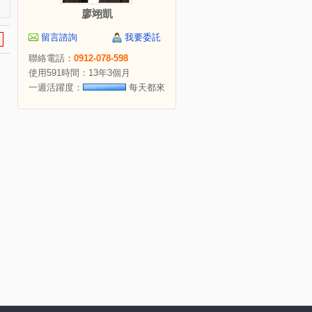
廖翊凱
留言諮詢
我要委託
聯絡電話：
0912-078-598
使用591時間：13年3個月
一週活躍度：
每天都來