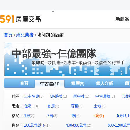
新建案
首頁
經紀業者
廖翊凱的店舖
>
>
中部最強~仨億團隊
最即時~最快速~最專業~最熱忱~最信任的好幫手
首頁
租屋
個人介紹
留
中古屋
(0)
(21)
社區：
三中名廈
My勝美
園中樓
中港層峰
巴黎
(1)
(1)
(1)
(1)
文心1
瑞聯天地U區
圓環東路312巷31號
金石
(1)
(1)
(1)
用途：
住宅
套房
店面
土地
(13)
(1)
(1)
(6)
聚合發天廈
中友文心園邸
中興路二段
福貴路
(1)
(1)
(1)
(
格局：
1房
2房
3房
4房
(1)
5房以
(2)
(3)
(4)
博館路
青海路二段
立德街
上安路
文心
(1)
(2)
(1)
(1)
河南東二街
大富路三段
福聯街
圓環東路
(1)
(2)
(1)
(1)
售金：
200萬元以下
400-800萬元
800-1200萬
(1)
(2)