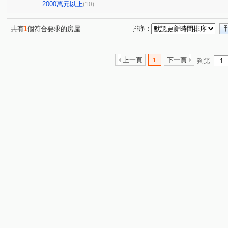
環中路三段
梅川西路四段
(1)
(1)
2000萬元以上
(10)
共有
1
個符合要求的房屋
排序：
上一頁
1
下一頁
到第