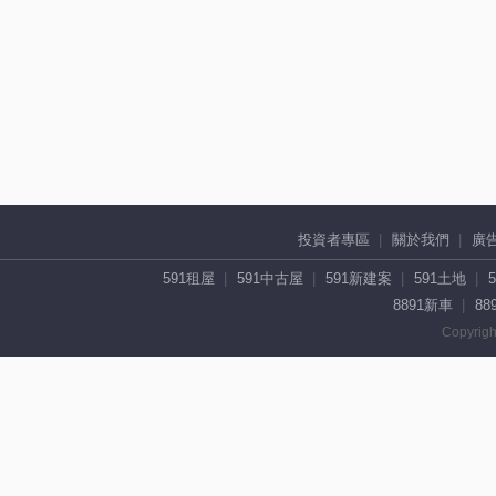
投資者專區
關於我們
廣
591租屋
591中古屋
591新建案
591土地
8891新車
88
Copyrigh