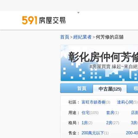
首頁
經紀業者
何芳修的店舖
>
>
彰化房仲何芳
#房屋買賣 緣起~來自絕
首頁
中古屋
(125)
社區：
富旺市鎮香榭
達莉心閱
(3)
(5)
昌祐遠見
信義之璽
(6)
(2)
用途：
住宅
套房
店
(105)
(1)
泉宇上境
惠來 栢悅花園
(2)
(8
格局：
1房
2房
3房
(2)
(27)
德鑫世紀官邸
富宇世紀美
(1)
大塊人物
和宜上美
(1)
(1)
售金：
200萬元以下
200-
(1)