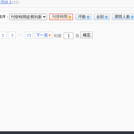
和美新都心
勝龍御花園
領帶城
(1)
(2)
(1)
0萬元以上
(22)
竹美(華廈)
和美世家二期
永吉傳承六期
(1)
(1)
(2)
和美時尚
新庄別墅
和築好好窩
(1)
(1)
(1)
刊登時間
坪數
金額
瀏覽人數
排序：
廖厝巷
彰水路一段
泰和中街
(3)
(5)
(4)
省北路
新港路
建國東路
天祥路
(1)
(2)
(6)
(2)
...
2
3
13
下一頁
到第
頁
彰南路三段
和泰路
番社街
(3)
(2)
(1)
番婆街
什股路
曉陽路
(1)
(1)
(1)
學子巷
敦富路
和頭路
青海路二段
(1)
(1)
(1)
(1)
大墩四街
環中東路三段
泰瑞街
(1)
(1)
(1)
三民路
彰新路三段
東光路
中興九街
(1)
(1)
(1)
(1)
一街
民生路
景宗街
環太東路
(2)
(3)
(1)
(1)
路
北美路
施厝巷
平山路
(1)
(1)
(1)
(1)
路
友東路
勝興街
彰美路六段
(1)
(1)
(1)
(1)
新庄路
八德路
安溪路
自由路三段
(1)
(1)
(1)
(1)