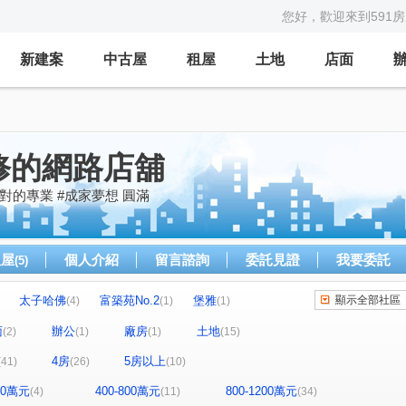
您好，歡迎來到591
新建案
中古屋
租屋
土地
店面
修的網路店舖
對的專業 #成家夢想 圓滿
租屋
個人介紹
留言諮詢
委託見證
我要委託
(5)
太子哈佛
富築苑No.2
堡雅
顯示全部社區
(4)
(1)
(1)
中正琢越
合新城峰
明煌品硯
(5)
(4)
(3)
面
辦公
廠房
土地
(2)
(1)
(1)
(15)
坤聯富 中正富貴
晶盛首耀II
)
(4)
(1)
4房
5房以上
(41)
(26)
(10)
寶輝THE SPRINGS
VVS1
精銳錦
(3)
(1)
(1)
(1)
維瓦第泰極
山水怡居 / 溪湖
卡里善
(1)
(1)
(1)
400萬元
400-800萬元
800-1200萬元
(4)
(11)
(34)