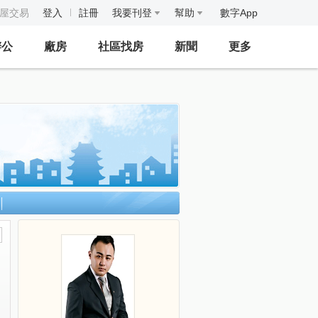
房屋交易
登入
註冊
我要刊登
幫助
數字App
辦公
廠房
社區找房
新聞
更多