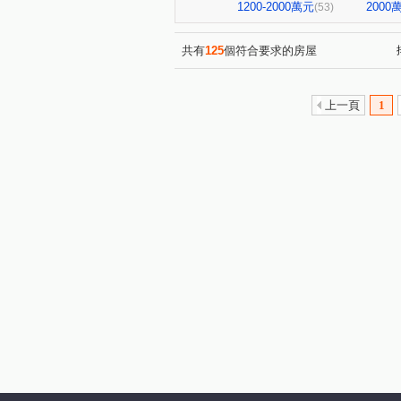
英倫莊園
中山富域
(1)
(6)
1200-2000萬元
200
(53)
總太聚作
金鑽
格誠
(1)
(1)
頂真詠心
彰化上品苑
(1)
(1)
共有
125
個符合要求的房屋
陽光大地
櫻花金馬之櫻
(1)
(1)
和厝路二段
中山路二段
(1)
(1)
上一頁
1
中正路二段
埔東街
(9)
(4)
中山路一段
彰美路三段
(2)
(8)
大智路二段
仁安路
(1)
(3)
文明街
中清路九段
(1)
(1)
員鹿路四段
打鐵巷
(1)
(1)
瑞陽街
忠善路
西和
(6)
(1)
南平街
孝倫路
中華
(1)
(1)
管厝街
西川路
文化
(2)
(1)
彰美路一段
人和巷
(1)
(1)
茄苳路一段
(1)