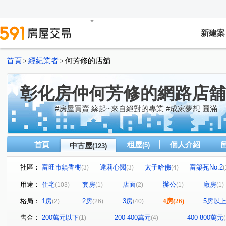
新建案
首頁
經紀業者
何芳修的店舖
>
>
彰化房仲何芳修的網路店舖
#房屋買賣 緣起~來自絕對的專業 #成家夢想 圓滿
首頁
租屋
個人介紹
中古屋
(5)
(123)
社區：
富旺市鎮香榭
達莉心閱
太子哈佛
富築苑No.2
(3)
(3)
(4)
(
昌祐遠見
信義之璽
中正琢越
合新城峰
(6)
(2)
(5)
(4)
用途：
住宅
套房
店面
辦公
廠房
(103)
(1)
(2)
(1)
(1)
泉宇上境
惠來 栢悅花園
坤聯富 中正富貴
晶盛
(2)
(8)
(4)
格局：
1房
2房
3房
4房
(26)
5房以
(2)
(26)
(40)
德鑫世紀官邸
富宇世紀美
寶輝THE SPRINGS
(1)
(3)
(1)
大塊人物
和宜上美
維瓦第泰極
山水怡居 / 溪
(1)
(1)
(1)
售金：
200萬元以下
200-400萬元
400-800萬元
(1)
(4)