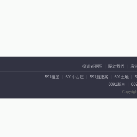
投資者專區
關於我們
廣
591租屋
591中古屋
591新建案
591土地
8891新車
88
Copyrigh