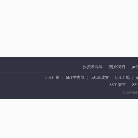
投資者專區
關於我們
廣
591租屋
591中古屋
591新建案
591土地
8891新車
88
Copyrigh