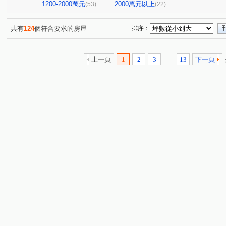
英倫莊園
中山富域
和美新都心
勝龍御花園
(1)
(6)
(1)
(2)
1200-2000萬元
2000萬元以上
(53)
(22)
總太聚作
金鑽
格誠竹美(華廈)
和美世家二期
(1)
(1)
(1)
(1
頂真詠心
彰化上品苑
和美時尚
新庄別墅
(1)
(1)
(1)
(1)
共有
124
個符合要求的房屋
排序：
陽光大地
櫻花金馬之櫻
廖厝巷
彰水路一段
(1)
(1)
(3)
(4)
和厝路二段
中山路二段
省北路
新港路
(1)
(1)
(1)
(2)
...
上一頁
1
2
3
13
下一頁
中正路二段
埔東街
彰南路三段
和泰路
(9)
(4)
(3)
(2)
中山路一段
彰美路三段
番婆街
什股路
(2)
(8)
(1)
(1)
大智路二段
仁安路
學子巷
敦富路
和頭
(1)
(3)
(1)
(1)
文明街
中清路九段
大墩四街
環中東路三段
(1)
(1)
(1)
(1)
員鹿路四段
打鐵巷
三民路
彰新路三段
(1)
(1)
(1)
(1)
瑞陽街
忠善路
西和一街
民生路
景宗街
(6)
(1)
(2)
(3)
(
南平街
孝倫路
中華路
北美路
施厝巷
(1)
(1)
(1)
(1)
(1)
管厝街
西川路
文化路
友東路
勝興街
(2)
(1)
(1)
(1)
(1)
彰美路一段
人和巷
新庄路
八德路
安溪
(1)
(1)
(1)
(1)
茄苳路一段
(1)