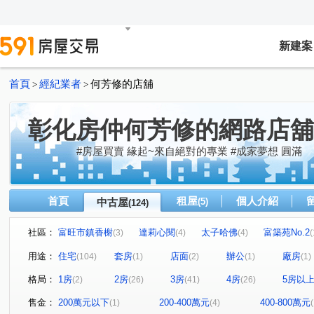
新建案
首頁
經紀業者
何芳修的店舖
>
>
彰化房仲何芳修的網路店舖
#房屋買賣 緣起~來自絕對的專業 #成家夢想 圓滿
首頁
租屋
個人介紹
中古屋
(5)
(124)
社區：
富旺市鎮香榭
達莉心閱
太子哈佛
富築苑No.2
(3)
(4)
(4)
(
昌祐遠見
信義之璽
中正琢越
合新城峰
(6)
(2)
(5)
(4)
用途：
住宅
套房
店面
辦公
廠房
(104)
(1)
(2)
(1)
(1)
泉宇上境
惠來 栢悅花園
坤聯富 中正富貴
晶盛
(2)
(8)
(4)
格局：
1房
2房
3房
4房
5房以
(2)
(26)
(41)
(26)
德鑫世紀官邸
富宇世紀美
寶輝THE SPRINGS
(1)
(3)
(1)
大塊人物
和宜上美
維瓦第泰極
山水怡居 / 溪
(1)
(1)
(1)
售金：
200萬元以下
200-400萬元
400-800萬元
(1)
(4)