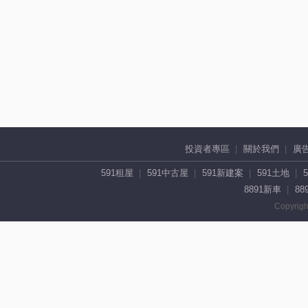
投資者專區
關於我們
廣
591租屋
591中古屋
591新建案
591土地
8891新車
88
Copyrigh