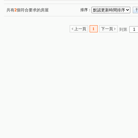
鵬程首捷
陸江誠邑
太子天廈
豐田大郡
(1)
(1)
(1)
(1)
龍壽庭園
高陞
東方京品
友文化
台北亞
(1)
(1)
(1)
(1)
共有
2
個符合要求的房屋
排序：
宸宜進寶
喬崴BNB
大台北國宅
匯東方
(1)
(1)
(1)
(1)
元邦華府A區
遠雄龍岡
太子國際村
鼎巨La Vie
(1)
(1)
(1)
上一頁
1
下一頁
到第
鼎藏帝景
翊業彩虹
百老匯宮庭大樓
青之上河
(1)
(1)
(1)
(
海華國際會館
悅佳．川青
遇明
美麗歐洲
(1)
(1)
(1)
(1)
湯城世紀大樓區
鼎藏璞麗二期
福安一街
吉利
(1)
(1)
(1)
中豐路南勢二段
中山東路一段
金山三街
中央
(1)
(1)
(1)
瑞梅街
青峰路一段
龍德路
大有路
龍壽
(1)
(1)
(1)
(1)
楊湖路一段
開封街
延平路二段
新光路三段
(1)
(1)
(1)
(1)
中原路二段
南平路二段
華美一路
永福路
(1)
(1)
(1)
(1)
溪洲三街
環區西路
新中北路
榮安十五街
(2)
(1)
(1)
(1)
山東路
大勇三街
成功路
廣豐路
國豐六
(1)
(1)
(1)
(1)
青山一街
中正一路
廣泰路
普光三街
仁
(1)
(1)
(1)
(1)
中山東路三段
豐田三路
吉利六街
湧光路
(2)
(1)
(1)
(2)
中正路
福祥街
文化二路
裕成南路
永泰
(1)
(1)
(1)
(1)
瑞坪路
龍陵路
正光一街
南園二路
幼獅
(1)
(1)
(1)
(1)
後興路一段
復興路
中正三路
日星街
大
(1)
(1)
(1)
(1)
啟文路二段
中豐路
大昌路
九和一街
文
(1)
(1)
(1)
(2)