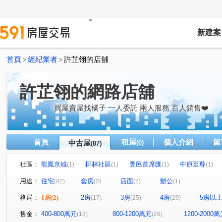
新建案
首頁
經紀業者
許芷翎的店舖
>
>
許芷翎的網路店舖
買屋賣屋找橘子 一人委託 兩人服務 百人銷售❤️
首頁
租屋
個人介紹
留
中古屋
(0)
(87)
社區：
龍鳳京城
椰林社區
豐邑首席匯
中原至尊
(1)
(1)
(1)
(1)
站前之星
台北東京
樺龍潮+2
巢世代
樺
(1)
(1)
(1)
(1)
用途：
住宅
套房
店面
辦公
(82)
(2)
(2)
(1)
壯觀大地大樓區
久郡綺寓
春虹e吉邦
連都大地
(1)
(1)
(1)
格局：
1房
(2)
2房
3房
4房
5房以
(17)
(25)
(29)
鼎藏富御二期
華登新城峰-大樓區
連都大地一期
(2)
(1)
(1)
牛津雙星大樓
合雄帝璟
宏國真愛D區
龍大地
(1)
(1)
(1)
(1
售金：
400-800萬元
800-1200萬元
1200-2000
(18)
(26)