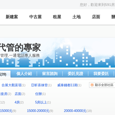
您好，歡迎來到591
新建案
中古屋
租屋
土地
店面
代管的專家
產管理.一通電話專人服務
個人介紹
留言諮詢
委託見證
我要委託
屋
(39)
合展大觀富琚
亞昕喜徠登
威泰錢都11期
顯示全部社區
(1)
(1)
(1)
見
三本四季
大來賞
(2)
(1)
(1)
租套房
店面
住辦
(2)
(2)
(1)
美
摩天金融大樓
街廓2
城中大璽
(1)
(1)
(1)
(1)
4房
5房以上
(12)
(2)
(1)
園第一廣場二期商業大樓
竹城富士
(1)
(1)
雙享樓
昭揚君喆
佳展好市佳
(1)
(1)
(1)
-15000元
15000-20000元
20000-40000元
(9)
(9)
(18)