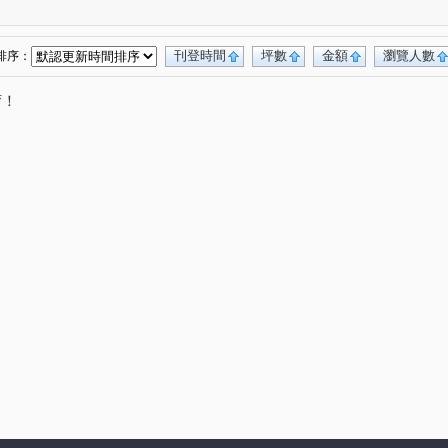
無
興業馬可波羅
遠東貴族
(1)
(1)
(1)
觀路
南福街
六合一街
高鐵北路一段
(1)
(2)
(1)
(1)
日路
中正三街
莊敬三街
青溪一路
(1)
(1)
(2)
(1)
刊登時間
坪數
金額
瀏覽人數
排序：
路三段
中山東路
航科路
中正路
(1)
(1)
(1)
(1)
唷！
中正一路
日光路
永華街
民光東路
(1)
(1)
(1)
(1)
化路
大興西路二段
萬壽路二段
(1)
(1)
(1)
中興路
中山路
介壽路
榮安一街
(1)
(1)
(1)
(1)
莊一街
(1)