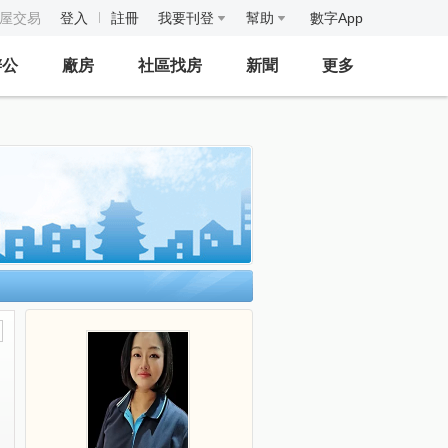
房屋交易
登入
註冊
我要刊登
幫助
數字App
辦公
廠房
社區找房
新聞
更多