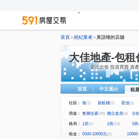
首頁
經紀業者
黃語曈的店舖
>
>
大佳地產-包租
委託出租 投資買賣 資
首頁
中古屋
(0)
租
社區：
無
新航棧
星池
(1)
(1)
(2)
無
音悅琉璃
和境寓
(1)
(1)
用途：
整層住家
獨立套房
分
(30)
(4)
桃園第一廣場大樓
璟都艾
(1)
格局：
1房
2房
3房
(2)
(14)
青川馥
遠雄夏沐
桃
(1)
(1)
達曜輕鬆GO
竹城鶴岡
(1)
(1)
租金：
5000-10000元
10000
(2)