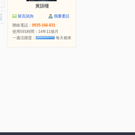
黃語曈
留言諮詢
我要委託
聯絡電話：
0935-166-831
使用591時間：14年11個月
一週活躍度：
每天都來