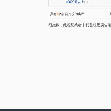
傳佳謙里
蒙馬特花園
(1)
(1)
40000元以上
(1)
竹城和賞
中興路
大
(1)
(1)
自立一街
仁德街
春
(1)
(1)
共有
0
個符合要求的房屋
美和路
青田街
富國
(1)
(1)
很抱歉，此經紀業者未刊登租屋廣告
楊湖路四段
海方路
(1)
(1)
中興街
中埔二街
文
(1)
(1)
國際路二段
中華路
(1)
(1)
新南路一段
安東街
(1)
(1)