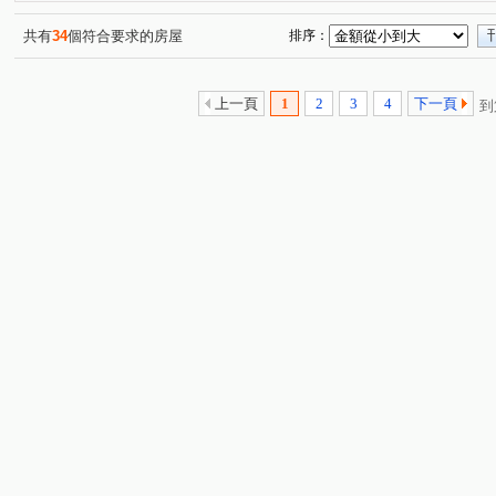
黎明華廈
法國愛樂
宏道巴黎首都
芳洲一路
(1)
(1)
(1)
(1)
仁愛路
文程路
新五路三段
水碓路
明志
(1)
(1)
(2)
(1)
共有
34
個符合要求的房屋
排序：
新城一路
芳洲路
芳洲五路
成泰路一段
(1)
(1)
(1)
(1)
成泰路三段
水碓五路
仁德路
凌雲路一段
(1)
(1)
(1)
(2)
上一頁
1
2
3
4
下一頁
到
芳洲八路
成泰路四段
新五路二段
水碓一路
(1)
(1)
(1)
(2)
泰林路二段
仁義路
重陽路一段
明志路一段
(1)
(1)
(1)
(1)