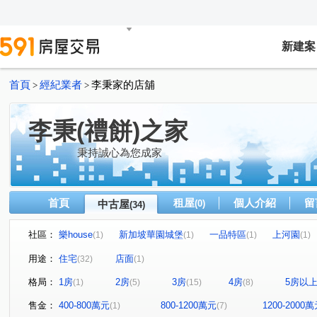
新建案
首頁
經紀業者
李秉家的店舖
>
>
李秉(禮餅)之家
秉持誠心為您成家
首頁
租屋
個人介紹
留
中古屋
(0)
(34)
社區：
樂house
新加坡華園城堡
一品特區
上河園
(1)
(1)
(1)
(1)
閱讀台灣
富總青沐
全坤尊峰公園館
未來之都
(1)
(1)
(1)
用途：
住宅
店面
(32)
(1)
優利新村
愛琴花園
立信新市界
碧瑤山莊
(1)
(1)
(1)
(2)
格局：
1房
2房
3房
4房
5房以
(1)
(5)
(15)
(8)
新大直蘇黎市/梵谷花園蘇黎市
大慶榕莊
台北清水灣
(1)
(1)
天空之邑
幸福我家二期
新加坡花園城堡/阿亮的家
(1)
(2)
(1
售金：
400-800萬元
800-1200萬元
1200-2000
(1)
(7)