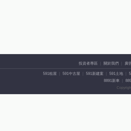
投資者專區
關於我們
廣
591租屋
591中古屋
591新建案
591土地
8891新車
88
Copyrigh