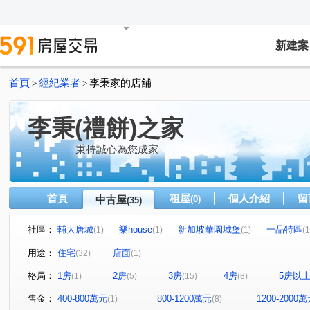
新建案
首頁
經紀業者
李秉家的店舖
>
>
李秉(禮餅)之家
秉持誠心為您成家
首頁
租屋
個人介紹
留
中古屋
(0)
(35)
社區：
輔大唐城
樂house
新加坡華園城堡
一品特區
(1)
(1)
(1)
(1
明志天地
閱讀台灣
富總青沐
全坤尊峰公園館
(1)
(1)
(1)
(
用途：
住宅
店面
(32)
(1)
台北花城
優利新村
愛琴花園
立信新市界
(1)
(1)
(1)
(1)
格局：
1房
2房
3房
4房
5房以
(1)
(5)
(15)
(8)
新大直蘇黎市/梵谷花園蘇黎市
大慶榕莊
台北清水灣
(1)
(1)
天空之邑
幸福我家二期
新加坡花園城堡/阿亮的家
(1)
(2)
(1
售金：
400-800萬元
800-1200萬元
1200-2000
(1)
(8)