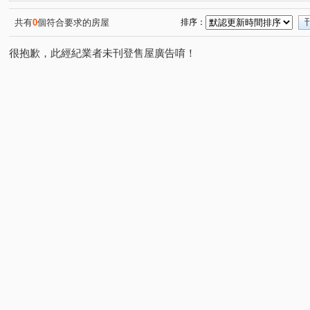
黎明華廈
法國愛樂
宏道巴黎首都
德安街
(1)
(1)
(1)
(1)
登林路
仁愛路
文程路
新五路三段
水碓
(2)
(1)
(1)
(2)
共有
0
個符合要求的房屋
排序：
莊泰路
新城一路
芳洲路
芳洲五路
成泰
(1)
(1)
(1)
(1)
很抱歉，此經紀業者未刊登售屋廣告唷！
成泰路三段
水碓五路
仁德路
凌雲路一段
(1)
(1)
(1)
(2)
芳洲八路
成泰路四段
新五路二段
水碓一路
(1)
(1)
(1)
(2)
泰林路二段
仁義路
重陽路一段
明志路一段
(1)
(1)
(1)
(1)