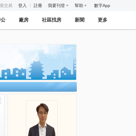
房屋交易
登入
註冊
我要刊登
幫助
數字App
辦公
廠房
社區找房
新聞
更多