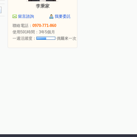
李秉家
留言諮詢
我要委託
聯絡電話：
0970-771-860
使用591時間：3年5個月
一週活躍度：
偶爾來一次