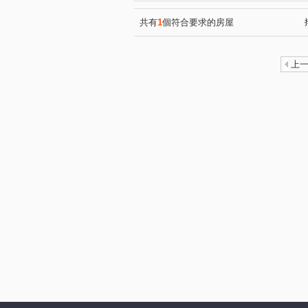
黎明華廈
法國愛樂
(1)
(1)
文程路
新五路三段
(1)
(2)
共有
1
個符合要求的房屋
芳洲路
芳洲五路
成
(1)
(1)
水碓五路
仁德路
(1)
凌
(1)
上
成泰路四段
新五路二段
(1)
(1)
仁義路
重陽路一段
(1)
(1)