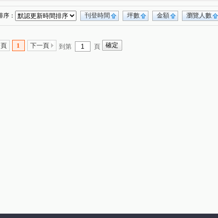
德安街
芳洲一路
登林路
仁愛路
(1)
(1)
(2)
(1)
水碓路
明志路三段
莊泰路
新城一路
(1)
(2)
(1)
(1)
刊登時間
坪數
金額
瀏覽人數
排序：
泰路一段
明德路
成泰路三段
(1)
(1)
(1)
雲路一段
辭修路
芳洲八路
(2)
(2)
(1)
一頁
1
下一頁
到第
頁
水碓一路
中央路
泰林路二段
(2)
(1)
(1)
明志路一段
(1)