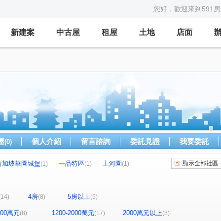
您好，歡迎來到591
新建案
中古屋
租屋
土地
店面
屋
個人介紹
留言諮詢
委託見證
我要委託
(0)
新加坡華園城堡
一品特區
上河園
顯示全部社區
(1)
(1)
(1)
富總青沐
全坤尊峰公園館
未來之都一期
(1)
(1)
(1)
愛琴花園
立信新市界
碧瑤山莊
(1)
(1)
(2)
4房
5房以上
(14)
(8)
(5)
大慶榕莊
台北清水灣
新五綻
)
(1)
(1)
(1)
新加坡花園城堡/阿亮的家
武泰臻愛
(1)
(1)
1200萬元
1200-2000萬元
2000萬元以上
(8)
(17)
(8)