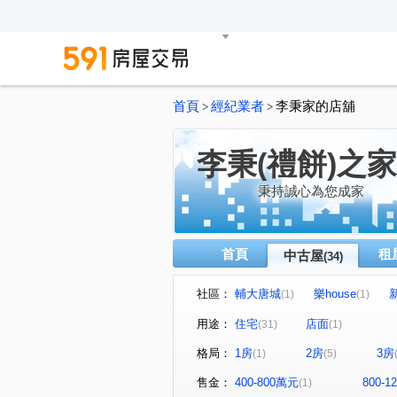
首頁
經紀業者
李秉家的店舖
>
>
李秉(禮餅)之家
秉持誠心為您成家
首頁
租
中古屋
(34)
社區：
輔大唐城
樂house
(1)
(1)
明志天地
閱讀台灣
(1)
(1)
用途：
住宅
店面
(31)
(1)
台北花城
優利新村
(1)
(1)
格局：
1房
2房
3房
(1)
(5)
新大直蘇黎市/梵谷花園蘇黎市
(1
天空之邑
幸福我家二期
(1)
(2)
售金：
400-800萬元
800-
(1)