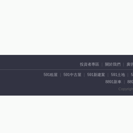
投資者專區
關於我們
廣
591租屋
591中古屋
591新建案
591土地
8891新車
88
Copyrigh