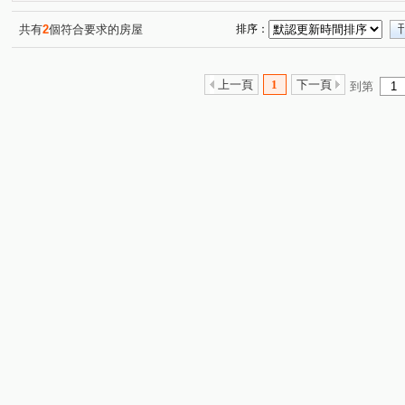
黎明華廈
法國愛樂
德安街
芳洲一路
登
(1)
(1)
(1)
(1)
文程路
新五路三段
(2)
水碓路
明志路三段
(1)
(1)
(2)
共有
2
個符合要求的房屋
排序：
芳洲路
芳洲五路
成泰路一段
明德路
成
(1)
(1)
(1)
(1)
水碓五路
仁德路
凌雲路一段
辭修路
芳
(1)
(1)
(2)
(2)
上一頁
1
下一頁
到第
成泰路四段
新五路二段
水碓一路
中央路
(1)
(1)
(2)
(1)
仁義路
重陽路一段
明志路一段
(1)
(1)
(1)