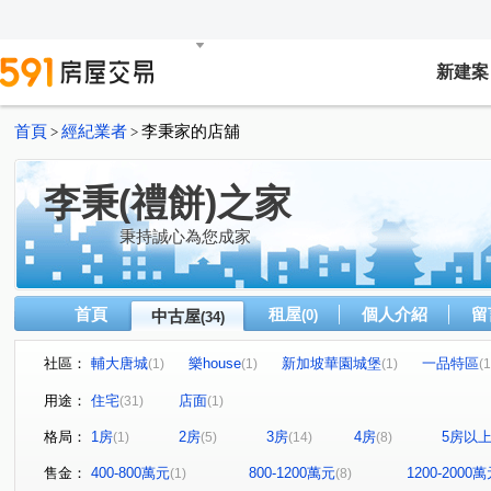
新建案
首頁
經紀業者
李秉家的店舖
>
>
李秉(禮餅)之家
秉持誠心為您成家
首頁
租屋
個人介紹
留
中古屋
(0)
(34)
社區：
輔大唐城
樂house
新加坡華園城堡
一品特區
(1)
(1)
(1)
(1
明志天地
閱讀台灣
富總青沐
全坤尊峰公園館
(1)
(1)
(1)
(
用途：
住宅
店面
(31)
(1)
台北花城
優利新村
愛琴花園
立信新市界
(1)
(1)
(1)
(1)
格局：
1房
2房
3房
4房
5房以
(1)
(5)
(14)
(8)
新大直蘇黎市/梵谷花園蘇黎市
大慶榕莊
台北清水灣
(1)
(1)
天空之邑
幸福我家二期
新加坡花園城堡/阿亮的家
(1)
(2)
(1
售金：
400-800萬元
800-1200萬元
1200-2000
(1)
(8)