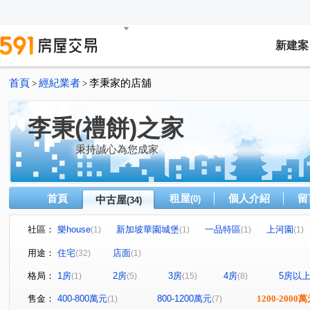
新建案
首頁
經紀業者
李秉家的店舖
>
>
李秉(禮餅)之家
秉持誠心為您成家
首頁
租屋
個人介紹
留
中古屋
(0)
(34)
社區：
樂house
新加坡華園城堡
一品特區
上河園
(1)
(1)
(1)
(1)
閱讀台灣
富總青沐
全坤尊峰公園館
未來之都
(1)
(1)
(1)
用途：
住宅
店面
(32)
(1)
優利新村
愛琴花園
立信新市界
碧瑤山莊
(1)
(1)
(1)
(2)
格局：
1房
2房
3房
4房
5房以
(1)
(5)
(15)
(8)
新大直蘇黎市/梵谷花園蘇黎市
大慶榕莊
台北清水灣
(1)
(1)
天空之邑
幸福我家二期
新加坡花園城堡/阿亮的家
(1)
(2)
(1
售金：
400-800萬元
800-1200萬元
1200-2000
(1)
(7)