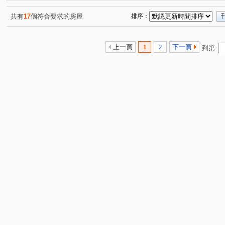
黎明華廈
法國愛樂
宏道巴黎首都
芳洲一路
(1)
(1)
(1)
(1)
仁愛路
文程路
新五路三段
水碓路
明志
(1)
(1)
(2)
(1)
共有
17
個符合要求的房屋
排序：
新城一路
芳洲路
芳洲五路
成泰路一段
(1)
(1)
(1)
(1)
成泰路三段
水碓五路
仁德路
凌雲路一段
(1)
(1)
(1)
(2)
上一頁
1
2
下一頁
到第
芳洲八路
成泰路四段
新五路二段
水碓一路
(1)
(1)
(1)
(2)
泰林路二段
仁義路
重陽路一段
明志路一段
(1)
(1)
(1)
(1)