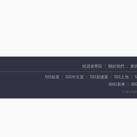
投資者專區
關於我們
廣
591租屋
591中古屋
591新建案
591土地
8891新車
88
Copyrigh