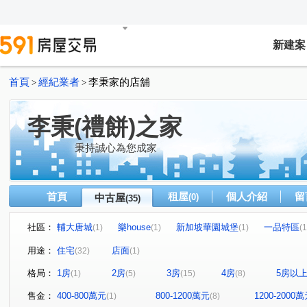
新建案
首頁
經紀業者
李秉家的店舖
>
>
李秉(禮餅)之家
秉持誠心為您成家
首頁
租屋
個人介紹
留
中古屋
(0)
(35)
社區：
輔大唐城
樂house
新加坡華園城堡
一品特區
(1)
(1)
(1)
(1
明志天地
閱讀台灣
富總青沐
全坤尊峰公園館
(1)
(1)
(1)
(
用途：
住宅
店面
(32)
(1)
台北花城
優利新村
愛琴花園
立信新市界
(1)
(1)
(1)
(1)
格局：
1房
2房
3房
4房
5房以
(1)
(5)
(15)
(8)
新大直蘇黎市/梵谷花園蘇黎市
大慶榕莊
台北清水灣
(1)
(1)
天空之邑
幸福我家二期
新加坡花園城堡/阿亮的家
(1)
(2)
(1
售金：
400-800萬元
800-1200萬元
1200-2000
(1)
(8)