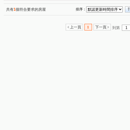
黎明華廈
法國愛樂
宏道巴黎首都
德安街
(1)
(1)
(1)
(1)
登林路
仁愛路
文程路
新五路三段
水碓
(2)
(1)
(1)
(2)
共有
1
個符合要求的房屋
排序：
莊泰路
新城一路
芳洲路
芳洲五路
成泰
(1)
(1)
(1)
(1)
成泰路三段
(1)
水碓五路
仁德路
凌雲路一段
(1)
(1)
(2)
上一頁
1
下一頁
到第
芳洲八路
成泰路四段
新五路二段
水碓一路
(1)
(1)
(1)
(2)
泰林路二段
仁義路
重陽路一段
明志路一段
(1)
(1)
(1)
(1)