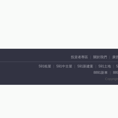
投資者專區
關於我們
廣
591租屋
591中古屋
591新建案
591土地
8891新車
88
Copyrigh