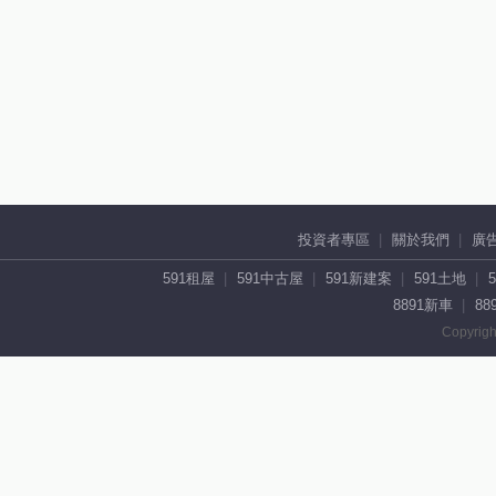
投資者專區
關於我們
廣
591租屋
591中古屋
591新建案
591土地
8891新車
88
Copyrigh