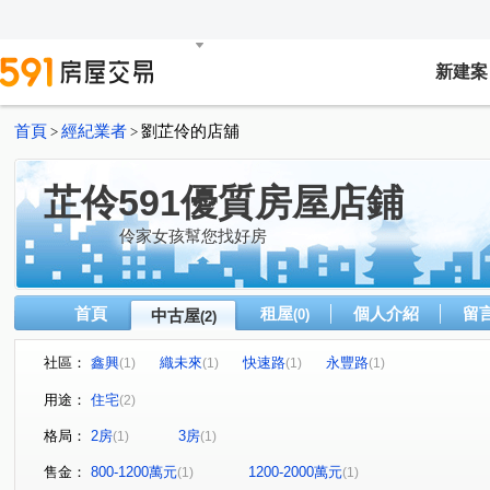
新建案
首頁
經紀業者
劉芷伶的店舖
>
>
芷伶591優質房屋店鋪
伶家女孩幫您找好房
首頁
租屋
個人介紹
留
中古屋
(0)
(2)
社區：
鑫興
織未來
快速路
永豐路
(1)
(1)
(1)
(1)
用途：
住宅
(2)
格局：
2房
3房
(1)
(1)
售金：
800-1200萬元
1200-2000萬元
(1)
(1)